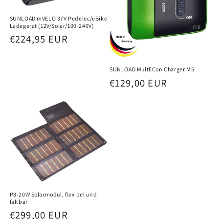
SUNLOAD mVELO 37V Pedelec/eBike
Ladegerät (12V/Solar/100-240V)
Normaler
€224,95 EUR
Preis
SUNLOAD MultECon Charger M5
Normaler
€129,00 EUR
Preis
P3-20W Solarmodul, flexibel und
faltbar
Normaler
€299,00 EUR